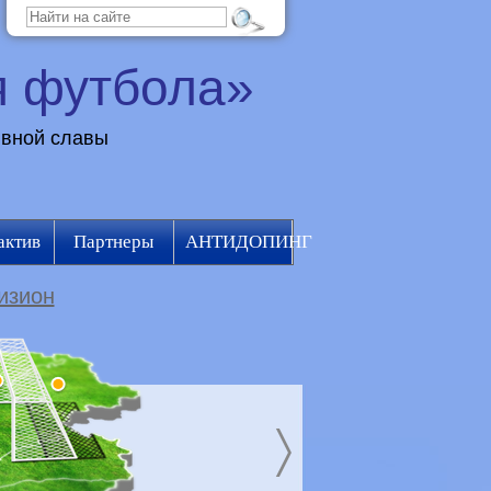
я футбола»
ивной славы
актив
Партнеры
АНТИДОПИНГ
изион