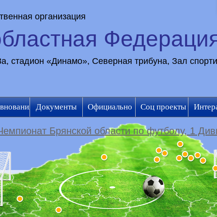
твенная организация
областная Федераци
28а, стадион «Динамо», Северная трибуна, Зал спорт
внования
Документы
Официально
Соц проекты
Интер
Чемпионат Брянской области по футболу, 1 Див