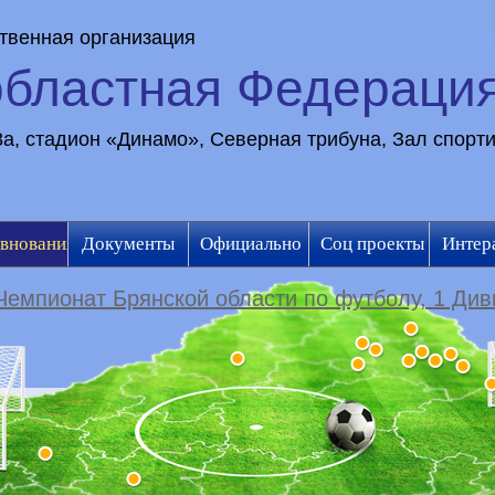
твенная организация
областная Федераци
28а, стадион «Динамо», Северная трибуна, Зал спорт
внования
Документы
Официально
Соц проекты
Интер
Чемпионат Брянской области по футболу, 1 Див