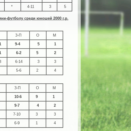
*
4-11
3
5
ни-футболу среди юношей 2000 г.р.
З-П
О
М
-1
9-4
5
1
-1
6-2
5
2
-3
6-14
3
3
*
5-6
2
4
З-П
О
М
2
10-6
9
1
2
9-7
4
2
2
7-10
3
3
6-9
1
4