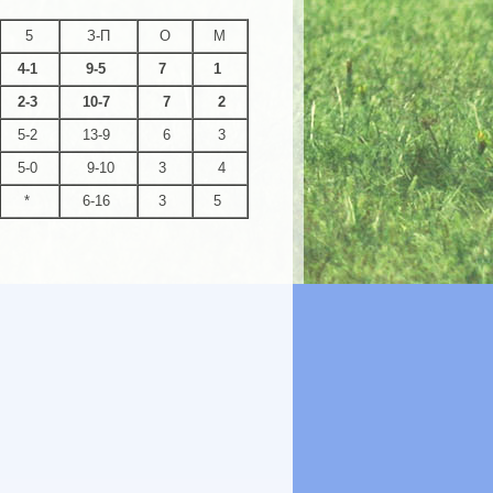
5
З-П
О
М
4-1
9-5
7
1
2-3
10-7
7
2
5-2
13-9
6
3
5-0
9-10
3
4
*
6-16
3
5