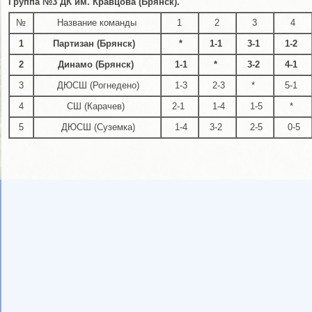
Группа №3 ДК им. Кравцова (Брянск).
№
Название команды
1
2
3
4
1
Партизан (Брянск)
*
1-1
3-1
1-2
2
Динамо (Брянск)
1-1
*
3-2
4-1
3
ДЮСШ (Рогнедено)
1-3
2-3
*
5-1
4
СШ (Карачев)
2-1
1-4
1-5
*
5
ДЮСШ (Суземка)
1-4
3-2
2-5
0-5