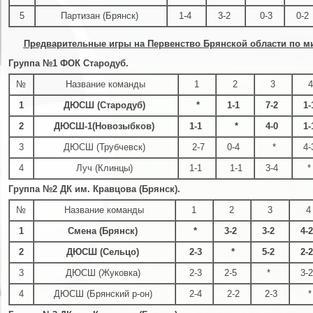
5
Партизан (Брянск)
1-4
3-2
0-3
0-2
Предварительные игры на Первенство Брянской области по ми
Группа №1 ФОК Стародуб.
№
Название команды
1
2
3
4
1
ДЮСШ (Стародуб)
*
1-1
7-2
1
2
ДЮСШ-1(Новозыбков)
1-1
*
4-0
1
3
ДЮСШ (Трубчевск)
2-7
0-4
*
4
4
Луч (Клинцы)
1-1
1-1
3-4
Группа №2 ДК им. Кравцова (Брянск).
№
Название команды
1
2
3
4
1
Смена (Брянск)
*
3-2
3-2
4-
2
ДЮСШ (Сельцо)
2-3
*
5-2
2-
3
ДЮСШ (Жуковка)
2-3
2-5
*
3-
4
ДЮСШ (Брянский р-он)
2-4
2-2
2-3
*