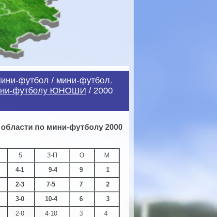
ини-футбол
/
мини-футбол.
мини-футболу ЮНОШИ
/ 2000
области по мини-футболу 2000
5
З-П
О
М
4-1
9-4
9
1
2-3
7-5
7
2
3-0
10-4
6
3
2-0
4-10
3
4