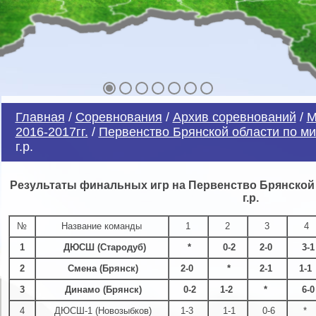
Главная
/
Соревнования
/
Архив соревнований
/
М
2016-2017гг.
/
Первенство Брянской области по 
г.р.
Результаты финальных игр на Первенство Брянской 
г.р.
№
Название команды
1
2
3
4
1
ДЮСШ (Стародуб)
*
0-2
2-0
3-1
2
Смена (Брянск)
2-0
*
2-1
1-1
3
Динамо (Брянск)
0-2
1-2
*
6-0
4
ДЮСШ-1 (Новозыбков)
1-3
1-1
0-6
*