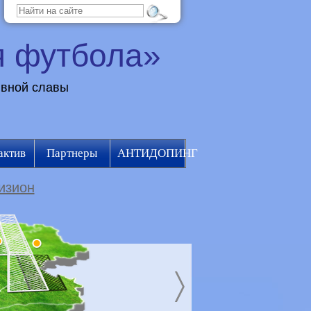
я футбола»
ивной славы
актив
Партнеры
АНТИДОПИНГ
изион