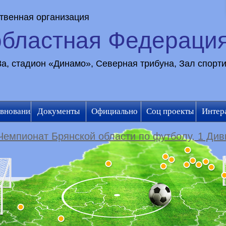
твенная организация
областная Федераци
28а, стадион «Динамо», Северная трибуна, Зал спорт
внования
Документы
Официально
Соц проекты
Интер
Чемпионат Брянской области по футболу, 1 Див