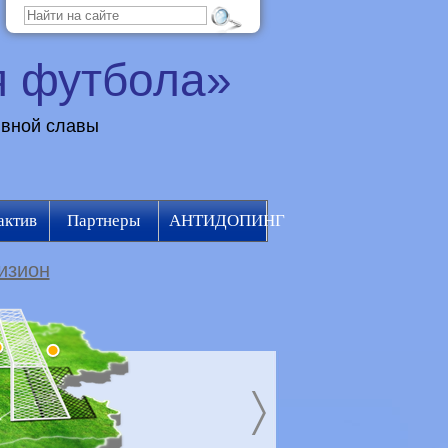
я футбола»
ивной славы
актив
Партнеры
АНТИДОПИНГ
изион