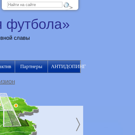
я футбола»
ивной славы
актив
Партнеры
АНТИДОПИНГ
изион