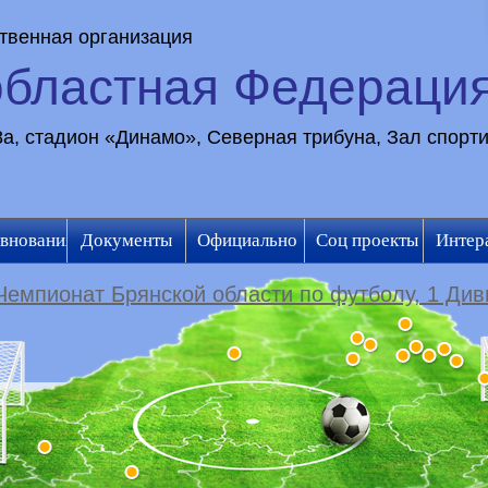
твенная организация
областная Федераци
28а, стадион «Динамо», Северная трибуна, Зал спорт
внования
Документы
Официально
Соц проекты
Интер
Чемпионат Брянской области по футболу, 1 Див