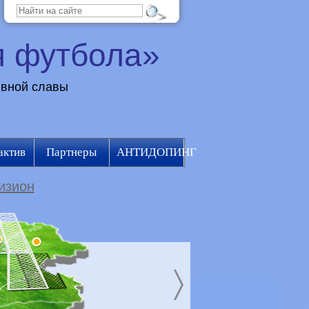
я футбола»
ивной славы
актив
Партнеры
АНТИДОПИНГ
изион