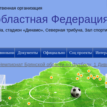
твенная организация
областная Федераци
28а, стадион «Динамо», Северная трибуна, Зал спорт
внования
Документы
Официально
Соц проекты
Интер
Чемпионат Брянской области по футболу, 1 Див