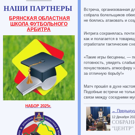
НАШИ ПАРТНЕРЫ
Встреча, организованная д
собрала болельщиков обеих
БРЯНСКАЯ ОБЛАСТНАЯ
не боялись атаковать и соз
ШКОЛА ФУТБОЛЬНОГО
АРБИТРА
Интрига сохранялась почти
как и полагается в товари
отработали тактические сх
«Такие игры бесценны, — 
готовность, увидеть слабы
почувствовать атмосферу н
за отличную борьбу!»
Матч прошёл в духе настоя
Подобные встречи не тольк
связи между соседними му
НАБОР 2025г.
← Предыдущ
12 Декабря 20
СОБРАН
"ЦЕНТР"