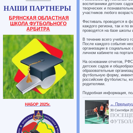
воспитанники детских садов
НАШИ ПАРТНЕРЫ
творческих и познавательн
участников любого возраст
БРЯНСКАЯ ОБЛАСТНАЯ
Фестиваль проводится в фо
ШКОЛА ФУТБОЛЬНОГО
каждого региона, так и по
АРБИТРА
проводятся на базе школы 
В течение всего учебного 
После каждого события нео
организации в социальных 
личном кабинете на портал
На основании отчетов, РФС
детских садов и общеобраз
образовательные организац
футбольную форму, инвента
российские футболисты, ко
родителями.
Подробная информация, по
← Предыдущ
НАБОР 2025г.
30 Сентября 2
ПОСЕЩЕ
ФУТБОЛ