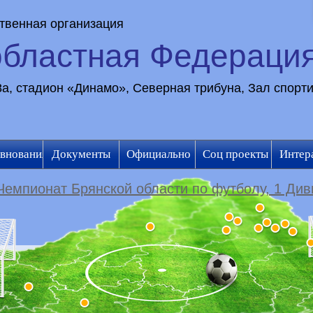
твенная организация
областная Федераци
28а, стадион «Динамо», Северная трибуна, Зал спорт
внования
Документы
Официально
Соц проекты
Интер
Чемпионат Брянской области по футболу, 1 Див