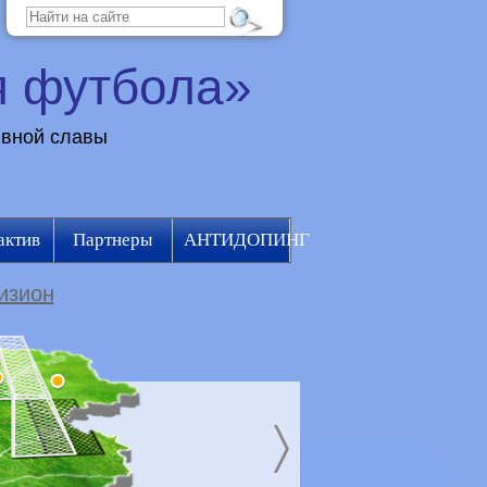
я футбола»
ивной славы
актив
Партнеры
АНТИДОПИНГ
изион