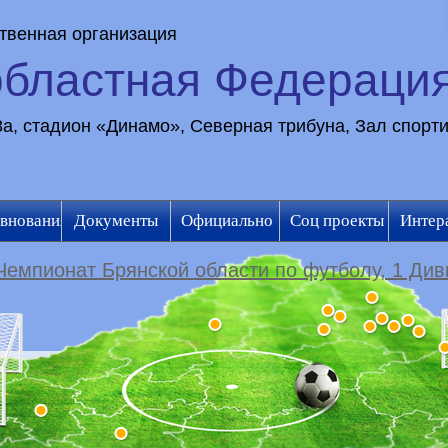
твенная организация
областная Федераци
28а, стадион «Динамо», Северная трибуна, Зал спорт
внования
Документы
Официально
Соц проекты
Интер
Чемпионат Брянской области по футболу, 1 Див