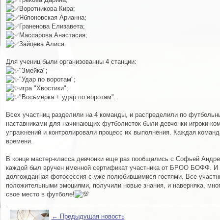
Воротникова Кира;
Яблоновская Арианна;
Граненова Елизавета;
Массарова Анастасия;
Зайцева Алиса.
Для учениц были организованны 4 станции:
"Змейка";
"Удар по воротам";
игра "Хвостики";
"Восьмерка + удар по воротам".
Всех участниц разделили на 4 команды, и распределили по футбольн
наставниками для начинающих футболисток были девчонки-игроки ком
упражнений и контролировали процесс их выполнения. Каждая команд
времени.
В конце мастер-класса девчонки еще раз пообщались с Софьей Андре
каждой был вручен именной сертификат участника от БРОО БОФФ. И к
долгожданная фотосессия с уже полюбившимися гостями. Все участн
положительными эмоциями, получили новые знания, и наверняка, мног
свое место в футболе!
← Предыдущая новость