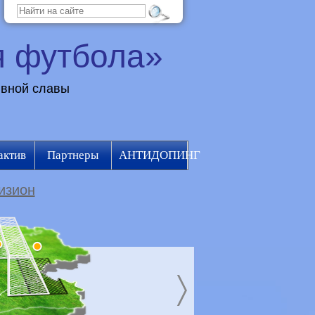
я футбола»
ивной славы
актив
Партнеры
АНТИДОПИНГ
изион