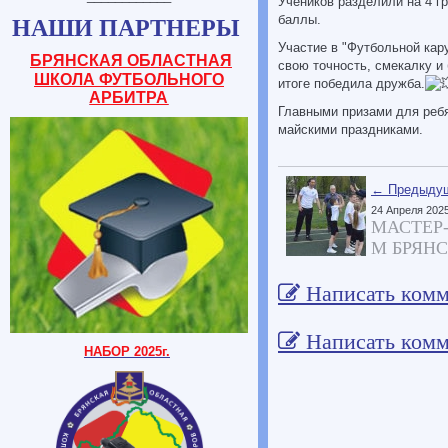
Учеников разделили на 4 г
баллы.
НАШИ ПАРТНЕРЫ
Участие в "Футбольной кар
БРЯНСКАЯ ОБЛАСТНАЯ
свою точность, смекалку и
ШКОЛА ФУТБОЛЬНОГО
итоге победила дружба.
АРБИТРА
Главными призами для ребя
майскими праздниками.
← Предыдущ
24 Апреля 202
МАСТЕР
М БРЯНС
Написать комм
Написать комм
НАБОР 2025г.